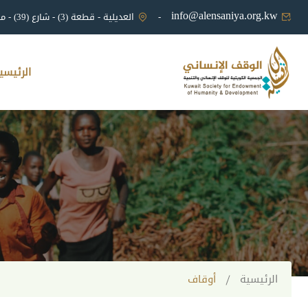
info@alensaniya.org.kw
-
العديلية - قطعة (3) - شارع (39) - منزل (19/أ)
الرئيسي
الرئيسية
أوقاف