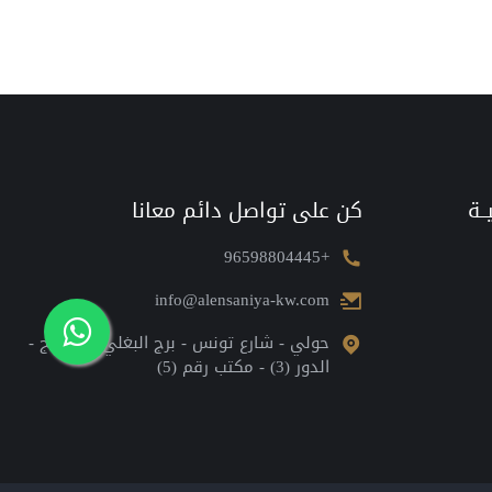
ـة
كن على تواصل دائم معانا
+96598804445
info@alensaniya-kw.com
حولي - شارع تونس - برج البغلي للاسفنج -
الدور (3) - مكتب رقم (5)