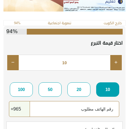
خارج الكويت
تنموية اجتماعية
94%
94%
اختار قيمة التبرع
100
50
20
10