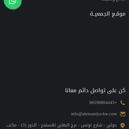
موقـع الجمعيــة
كن على تواصل دائم معانا
+96598804445
info@alensaniya-kw.com
حولي - شارع تونس - برج البغلي للاسفنج - الدور (3) - مكتب