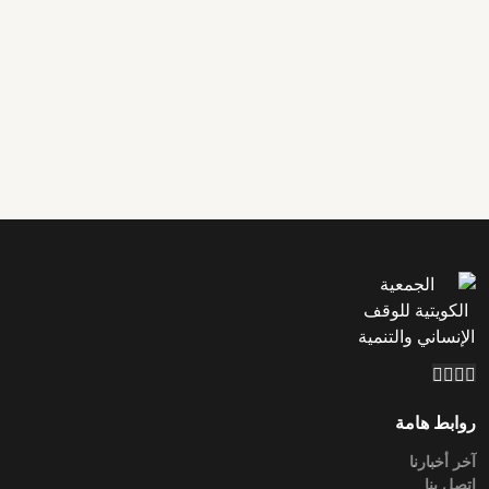
(مساهمات) حفر الآبار
المحصل: 3,699 د.ك
الهدف: 50,000 د.ك
7%
تفاصيل أكثر
تبرع
روابط هامة
آخر أخبارنا
اتصل بنا