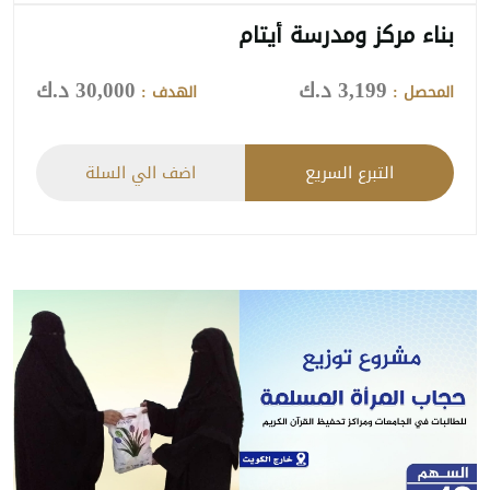
بناء مركز ومدرسة أيتام
3,199 د.ك
30,000 د.ك
المحصل :
الهدف :
التبرع السريع
اضف الي السلة