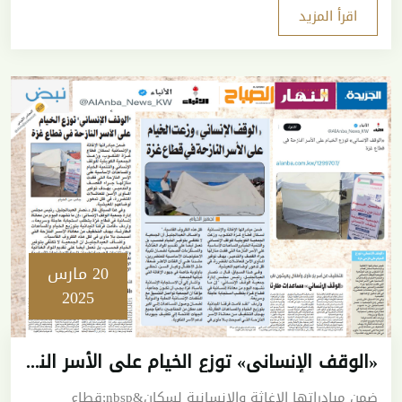
اقرأ المزيد
20 مارس
2025
«الوقف الإنساني» توزع الخيام على الأسر النازحة في قطاع غزة
ضمن مبادراتها الإغاثة والإنسانية لسكان&nbsp;قطاع