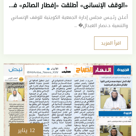
«الوقف الإنساني» أطلقت «إفطار الصائم» في دول عدة
أعـلـن رئـيـس مجلس إدارة الجمعية الكويتية للوقف الإنساني
والتنمية د.نصار العبدال� ..
اقرأ المزيد
12 يناير