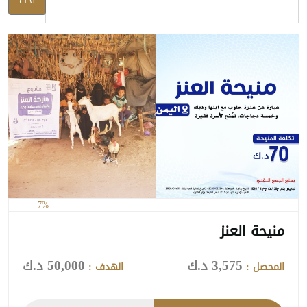
بحث
7%
منيحة العنز
3,575 د.ك
50,000 د.ك
المحصل :
الهدف :