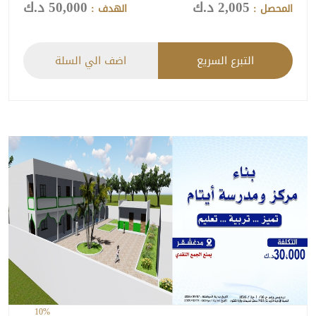
2,005 د.ك
50,000 د.ك
المحصل :
الهدف :
التبرع السريع
اضف الي السلة
10%