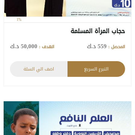
1%
حجاب المرأة المسلمة
559 د.ك
50,000 د.ك
المحصل :
الهدف :
التبرع السريع
اضف الي السلة