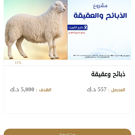
11%
ذبائح وعقيقة
557 د.ك
5,000 د.ك
المحصل :
الهدف :
مشاريعنا